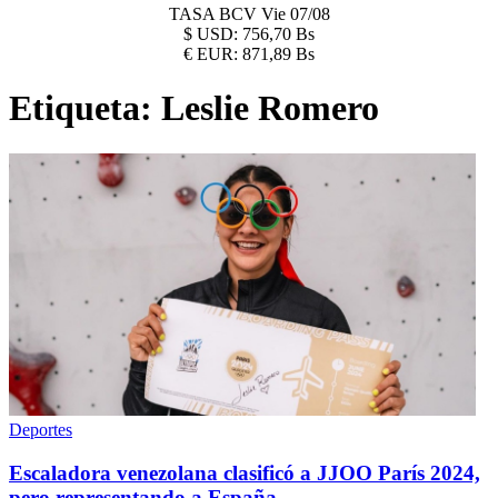
TASA BCV
Vie 07/08
$
USD:
756,70 Bs
€
EUR:
871,89 Bs
Etiqueta:
Leslie Romero
Deportes
Escaladora venezolana clasificó a JJOO París 2024,
pero representando a España