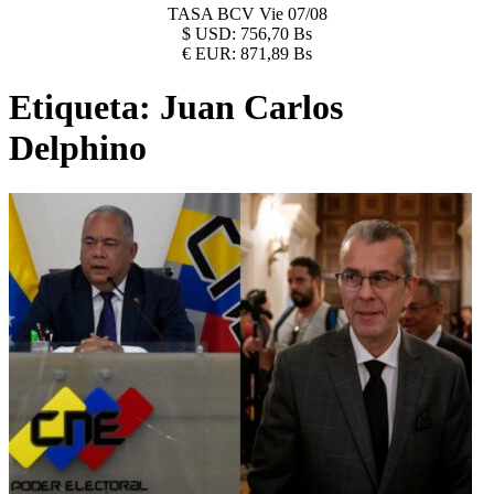
TASA BCV
Vie 07/08
$
USD:
756,70 Bs
€
EUR:
871,89 Bs
Etiqueta:
Juan Carlos
Delphino