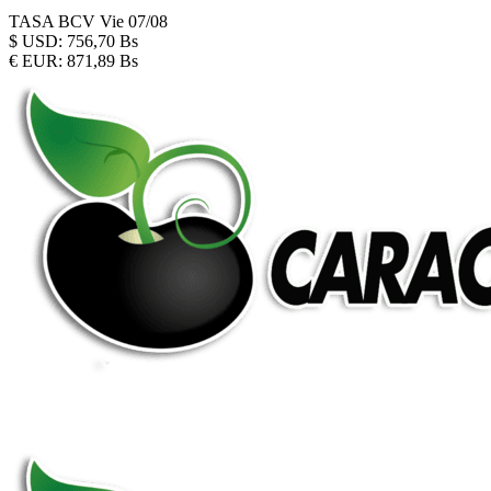
TASA BCV
Vie 07/08
$
USD:
756,70 Bs
€
EUR:
871,89 Bs