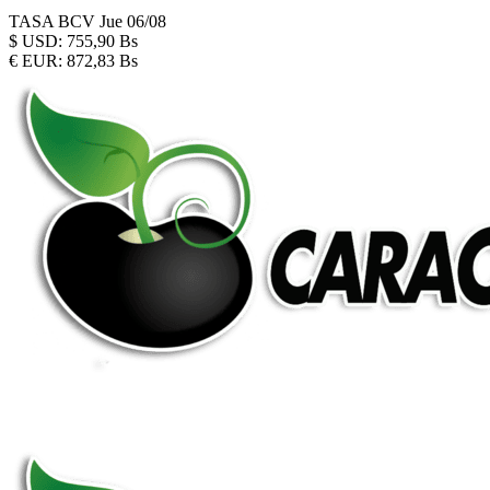
TASA BCV
Jue 06/08
$
USD:
755,90 Bs
€
EUR:
872,83 Bs