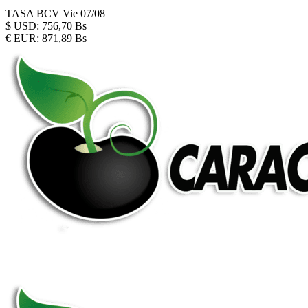
TASA BCV
Vie 07/08
$
USD:
756,70 Bs
€
EUR:
871,89 Bs