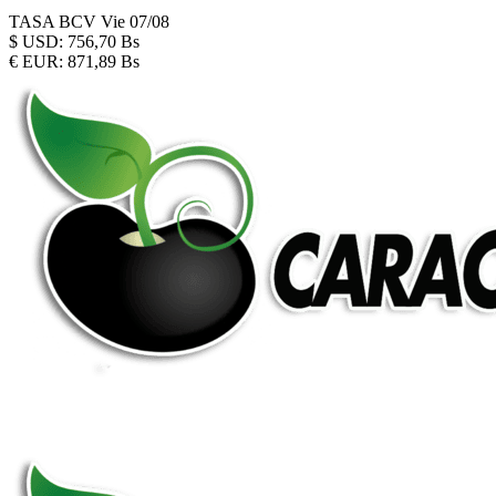
TASA BCV
Vie 07/08
$
USD:
756,70 Bs
€
EUR:
871,89 Bs