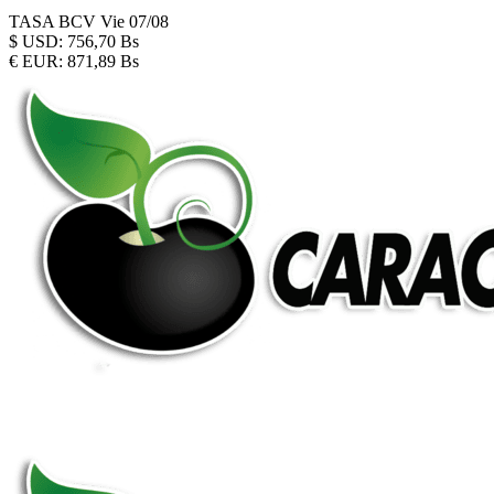
TASA BCV
Vie 07/08
$
USD:
756,70 Bs
€
EUR:
871,89 Bs