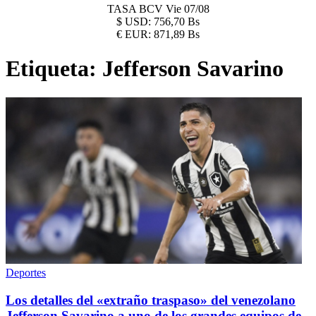
TASA BCV
Vie 07/08
$
USD:
756,70 Bs
€
EUR:
871,89 Bs
Etiqueta:
Jefferson Savarino
Deportes
Los detalles del «extraño traspaso» del venezolano
Jefferson Savarino a uno de los grandes equipos de