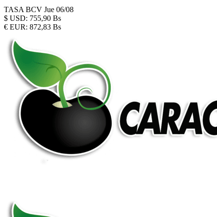
TASA BCV
Jue 06/08
$
USD:
755,90 Bs
€
EUR:
872,83 Bs