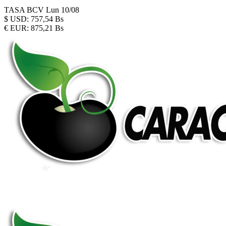
TASA BCV
Lun 10/08
$
USD:
757,54 Bs
€
EUR:
875,21 Bs