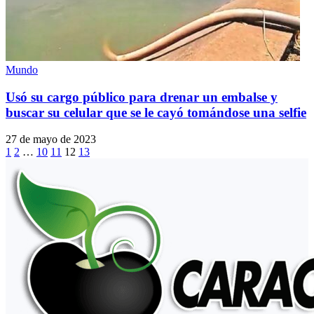
Mundo
Usó su cargo público para drenar un embalse y
buscar su celular que se le cayó tomándose una selfie
27 de mayo de 2023
1
2
…
10
11
12
13