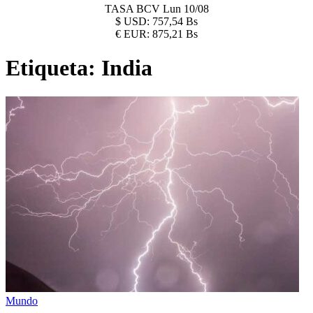
TASA BCV
Lun 10/08
$
USD:
757,54 Bs
€
EUR:
875,21 Bs
Etiqueta:
India
Mundo