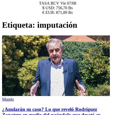
TASA BCV
Vie 07/08
$
USD:
756,70 Bs
€
EUR:
871,89 Bs
Etiqueta:
imputación
Mundo
¿Anularán su caso? Lo que reveló Rodríguez
Zapatero en medio del escándalo que desató su