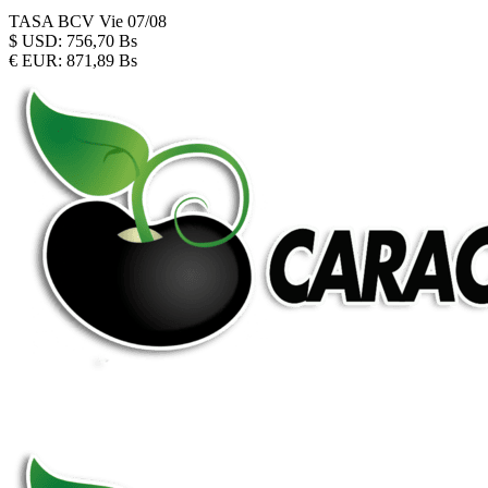
TASA BCV
Vie 07/08
$
USD:
756,70 Bs
€
EUR:
871,89 Bs