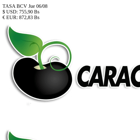
TASA BCV
Jue 06/08
$
USD:
755,90 Bs
€
EUR:
872,83 Bs