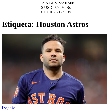
TASA BCV
Vie 07/08
$
USD:
756,70 Bs
€
EUR:
871,89 Bs
Etiqueta:
Houston Astros
Deportes