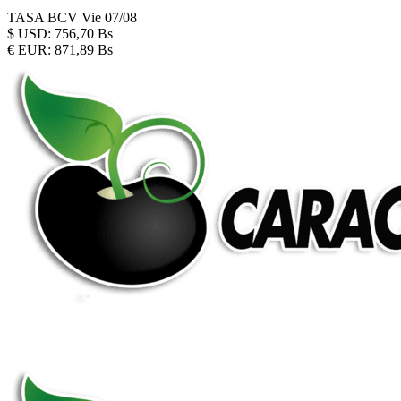
TASA BCV
Vie 07/08
$
USD:
756,70 Bs
€
EUR:
871,89 Bs