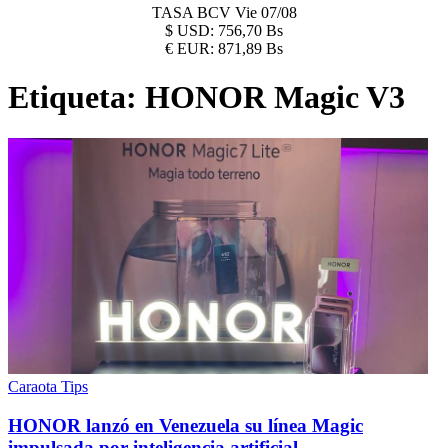
TASA BCV
Vie 07/08
$
USD:
756,70 Bs
€
EUR:
871,89 Bs
Etiqueta:
HONOR Magic V3
Caraota Tips
HONOR lanzó en Venezuela su línea Magic
impulsada por inteligencia artificial