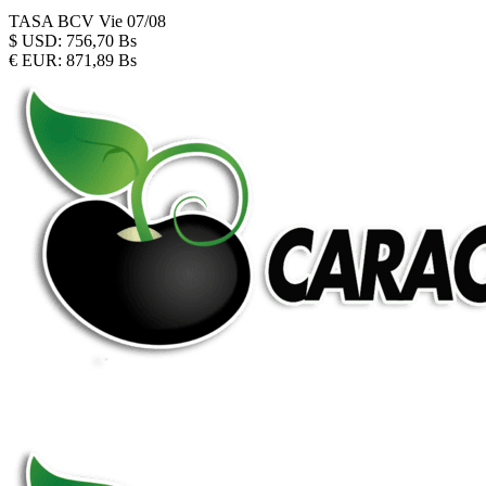
TASA BCV
Vie 07/08
$
USD:
756,70 Bs
€
EUR:
871,89 Bs