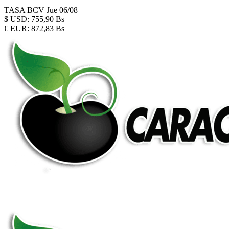
TASA BCV
Jue 06/08
$
USD:
755,90 Bs
€
EUR:
872,83 Bs