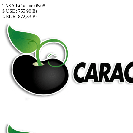
TASA BCV
Jue 06/08
$
USD:
755,90 Bs
€
EUR:
872,83 Bs