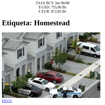
TASA BCV
Jue 06/08
$
USD:
755,90 Bs
€
EUR:
872,83 Bs
Etiqueta:
Homestead
EEUU