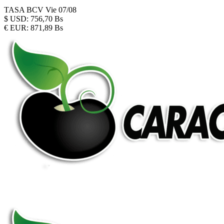
TASA BCV
Vie 07/08
$
USD:
756,70 Bs
€
EUR:
871,89 Bs