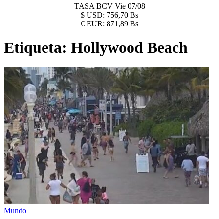
TASA BCV
Vie 07/08
$
USD:
756,70 Bs
€
EUR:
871,89 Bs
Etiqueta:
Hollywood Beach
Mundo