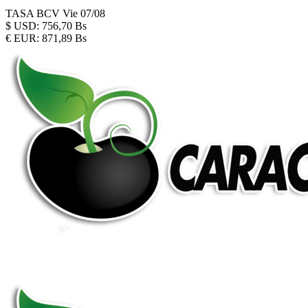
TASA BCV
Vie 07/08
$
USD:
756,70 Bs
€
EUR:
871,89 Bs