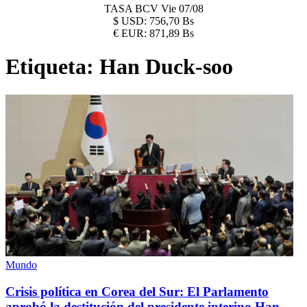
TASA BCV
Vie 07/08
$
USD:
756,70 Bs
€
EUR:
871,89 Bs
Etiqueta:
Han Duck-soo
Mundo
Crisis política en Corea del Sur: El Parlamento
aprobó la destitución del presidente interino Han