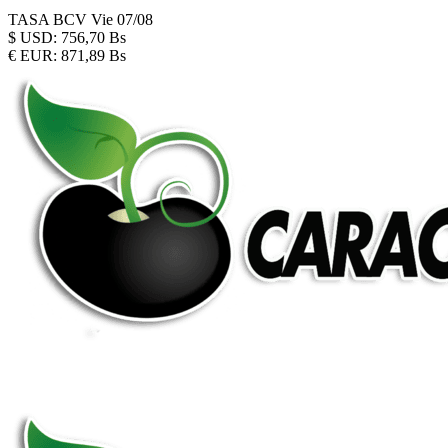
TASA BCV
Vie 07/08
$
USD:
756,70 Bs
€
EUR:
871,89 Bs