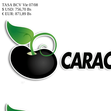
TASA BCV
Vie 07/08
$
USD:
756,70 Bs
€
EUR:
871,89 Bs