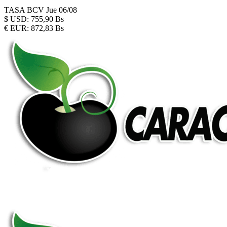
TASA BCV
Jue 06/08
$
USD:
755,90 Bs
€
EUR:
872,83 Bs