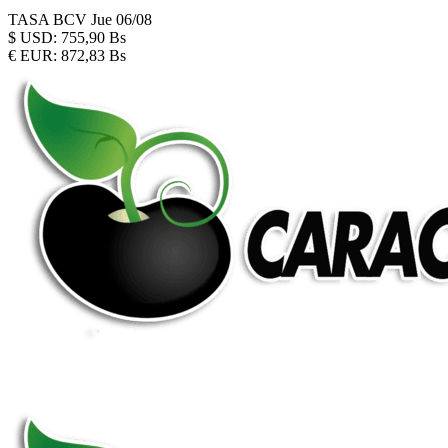
TASA BCV
Jue 06/08
$
USD:
755,90 Bs
€
EUR:
872,83 Bs