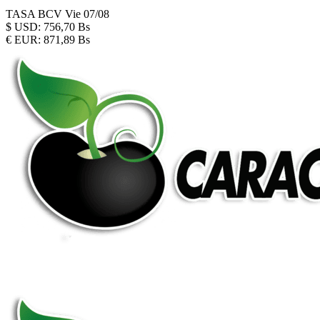
TASA BCV
Vie 07/08
$
USD:
756,70 Bs
€
EUR:
871,89 Bs