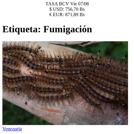
TASA BCV
Vie 07/08
$
USD:
756,70 Bs
€
EUR:
871,89 Bs
Etiqueta:
Fumigación
Venezuela