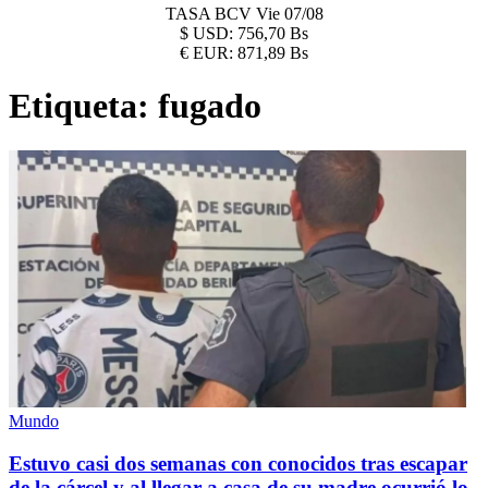
TASA BCV
Vie 07/08
$
USD:
756,70 Bs
€
EUR:
871,89 Bs
Etiqueta:
fugado
Mundo
Estuvo casi dos semanas con conocidos tras escapar
de la cárcel y al llegar a casa de su madre ocurrió lo