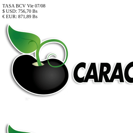
TASA BCV
Vie 07/08
$
USD:
756,70 Bs
€
EUR:
871,89 Bs