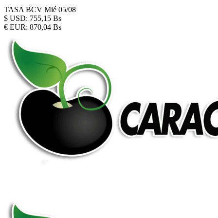
TASA BCV
Mié 05/08
$
USD:
755,15 Bs
€
EUR:
870,04 Bs