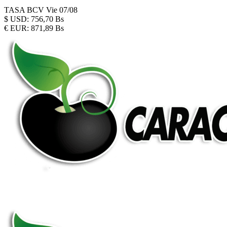
TASA BCV
Vie 07/08
$
USD:
756,70 Bs
€
EUR:
871,89 Bs