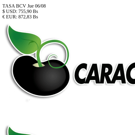
TASA BCV
Jue 06/08
$
USD:
755,90 Bs
€
EUR:
872,83 Bs