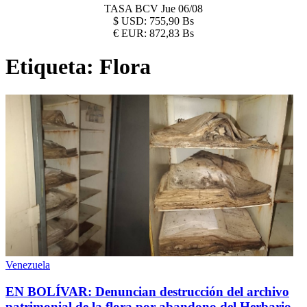
TASA BCV
Jue 06/08
$
USD:
755,90 Bs
€
EUR:
872,83 Bs
Etiqueta:
Flora
Venezuela
EN BOLÍVAR: Denuncian destrucción del archivo
patrimonial de la flora por abandono del Herbario