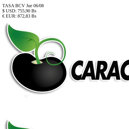
TASA BCV
Jue 06/08
$
USD:
755,90 Bs
€
EUR:
872,83 Bs