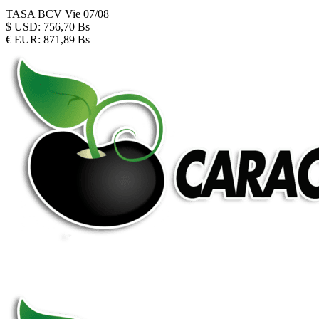
TASA BCV
Vie 07/08
$
USD:
756,70 Bs
€
EUR:
871,89 Bs