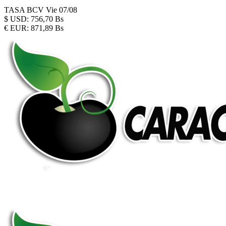
TASA BCV
Vie 07/08
$
USD:
756,70 Bs
€
EUR:
871,89 Bs