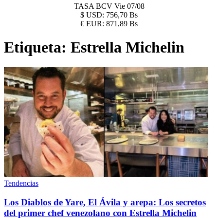
TASA BCV
Vie 07/08
$
USD:
756,70 Bs
€
EUR:
871,89 Bs
Etiqueta:
Estrella Michelin
Tendencias
Los Diablos de Yare, El Ávila y arepa: Los secretos
del primer chef venezolano con Estrella Michelin