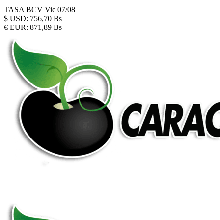
TASA BCV
Vie 07/08
$
USD:
756,70 Bs
€
EUR:
871,89 Bs