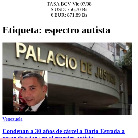
TASA BCV
Vie 07/08
$
USD:
756,70 Bs
€
EUR:
871,89 Bs
Etiqueta:
espectro autista
Venezuela
Condenan a 30 años de cárcel a Darío Estrada a
pesar de estar «en el espectro autista»