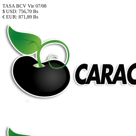
TASA BCV
Vie 07/08
$
USD:
756,70 Bs
€
EUR:
871,89 Bs