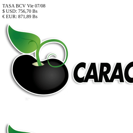
TASA BCV
Vie 07/08
$
USD:
756,70 Bs
€
EUR:
871,89 Bs