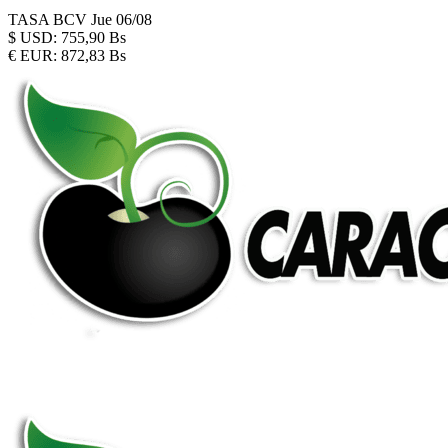
TASA BCV
Jue 06/08
$
USD:
755,90 Bs
€
EUR:
872,83 Bs