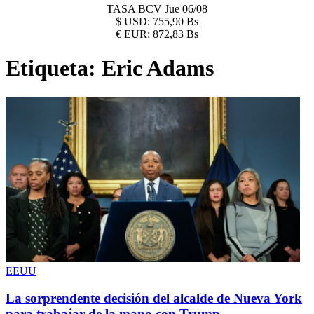
TASA BCV
Jue 06/08
$
USD:
755,90 Bs
€
EUR:
872,83 Bs
Etiqueta:
Eric Adams
EEUU
La sorprendente decisión del alcalde de Nueva York
para trabajar de la mano con Trump