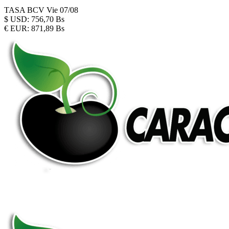
TASA BCV
Vie 07/08
$
USD:
756,70 Bs
€
EUR:
871,89 Bs