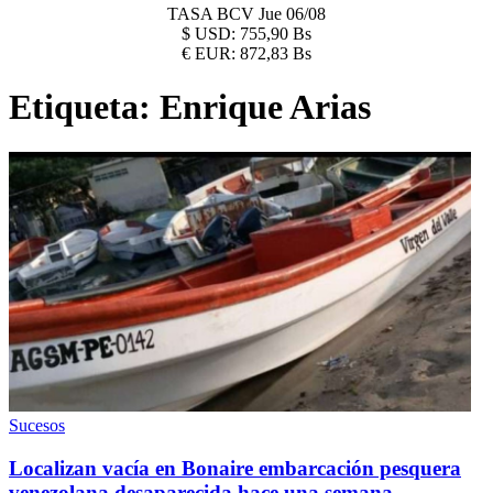
TASA BCV
Jue 06/08
$
USD:
755,90 Bs
€
EUR:
872,83 Bs
Etiqueta:
Enrique Arias
Sucesos
Localizan vacía en Bonaire embarcación pesquera
venezolana desaparecida hace una semana