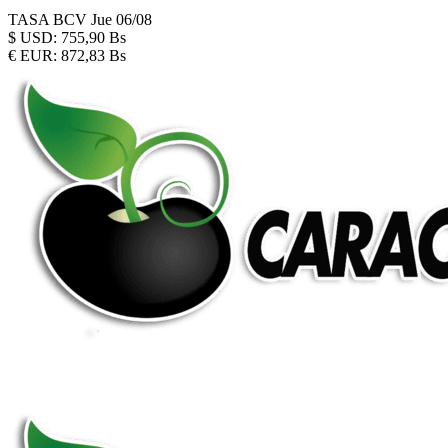
TASA BCV
Jue 06/08
$
USD:
755,90 Bs
€
EUR:
872,83 Bs