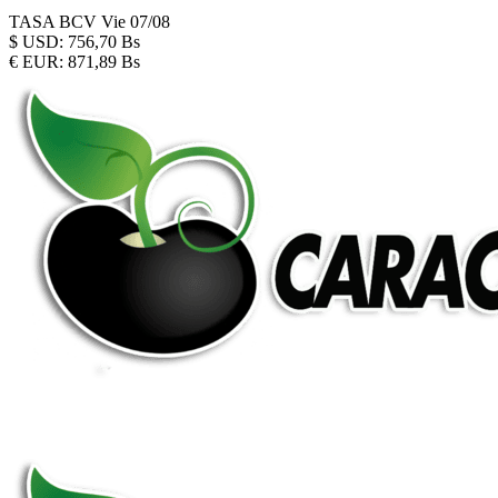
TASA BCV
Vie 07/08
$
USD:
756,70 Bs
€
EUR:
871,89 Bs