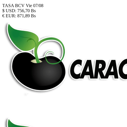
TASA BCV
Vie 07/08
$
USD:
756,70 Bs
€
EUR:
871,89 Bs