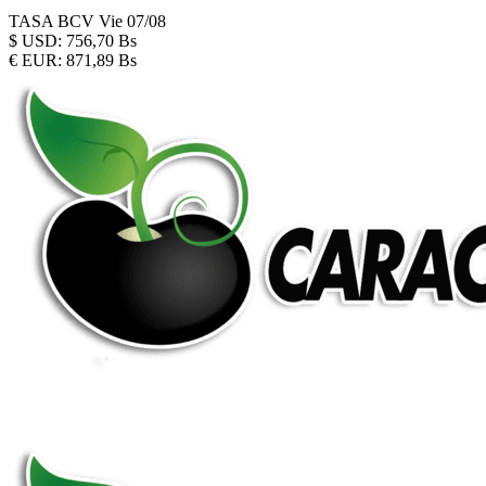
TASA BCV
Vie 07/08
$
USD:
756,70 Bs
€
EUR:
871,89 Bs