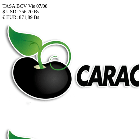
TASA BCV
Vie 07/08
$
USD:
756,70 Bs
€
EUR:
871,89 Bs