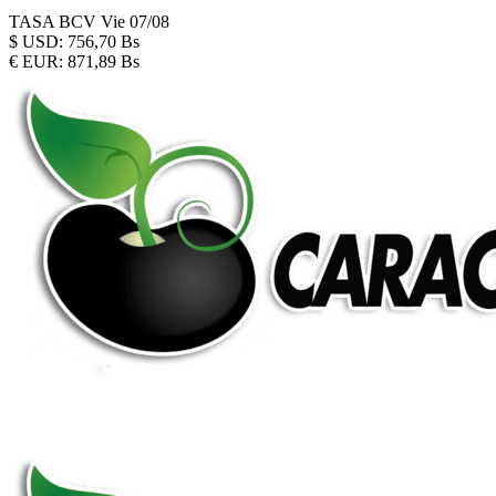
TASA BCV
Vie 07/08
$
USD:
756,70 Bs
€
EUR:
871,89 Bs