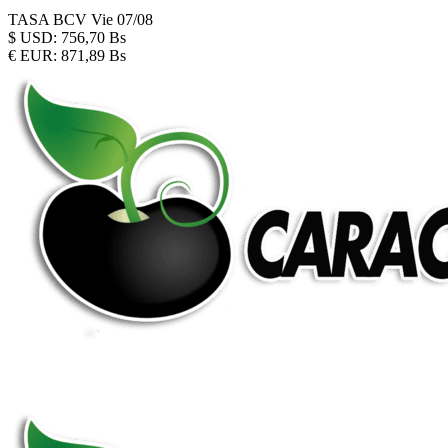
TASA BCV
Vie 07/08
$
USD:
756,70 Bs
€
EUR:
871,89 Bs