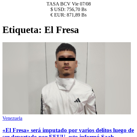
TASA BCV
Vie 07/08
$
USD:
756,70 Bs
€
EUR:
871,89 Bs
Etiqueta:
El Fresa
Venezuela
«El Fresa» será imputado por varios delitos luego de
ser deportado por EEUU, esto informó Saab