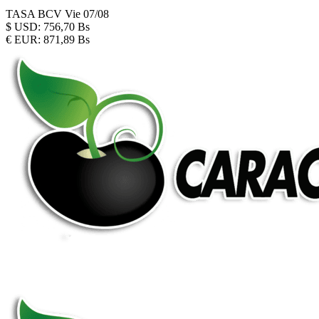
TASA BCV
Vie 07/08
$
USD:
756,70 Bs
€
EUR:
871,89 Bs