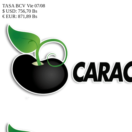
TASA BCV
Vie 07/08
$
USD:
756,70 Bs
€
EUR:
871,89 Bs