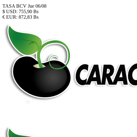
TASA BCV
Jue 06/08
$
USD:
755,90 Bs
€
EUR:
872,83 Bs