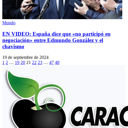
Mundo
EN VIDEO: España dice que «no participó en
negociación» entre Edmundo González y el
chavismo
19 de septiembre de 2024
1
2
…
19
20
21
22
23
…
47
48