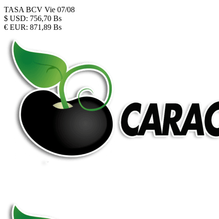
TASA BCV
Vie 07/08
$
USD:
756,70 Bs
€
EUR:
871,89 Bs