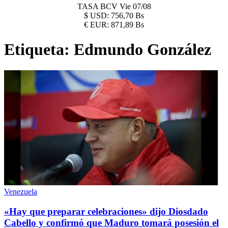
TASA BCV
Vie 07/08
$
USD:
756,70 Bs
€
EUR:
871,89 Bs
Etiqueta:
Edmundo González
Venezuela
«Hay que preparar celebraciones» dijo Diosdado
Cabello y confirmó que Maduro tomará posesión el