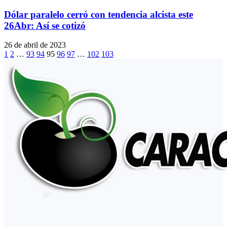
Dólar paralelo cerró con tendencia alcista este
26Abr: Así se cotizó
26 de abril de 2023
1
2
…
93
94
95
96
97
…
102
103