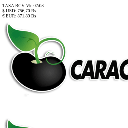
TASA BCV
Vie 07/08
$
USD:
756,70 Bs
€
EUR:
871,89 Bs