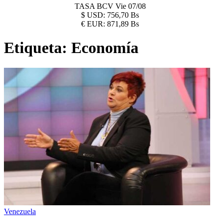
TASA BCV
Vie 07/08
$
USD:
756,70 Bs
€
EUR:
871,89 Bs
Etiqueta:
Economía
Venezuela