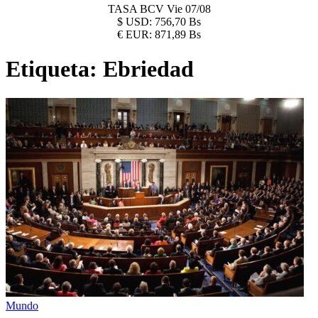
TASA BCV
Vie 07/08
$
USD:
756,70 Bs
€
EUR:
871,89 Bs
Etiqueta:
Ebriedad
Mundo