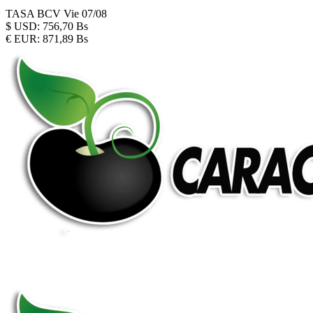
TASA BCV
Vie 07/08
$
USD:
756,70 Bs
€
EUR:
871,89 Bs