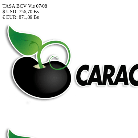
TASA BCV
Vie 07/08
$
USD:
756,70 Bs
€
EUR:
871,89 Bs