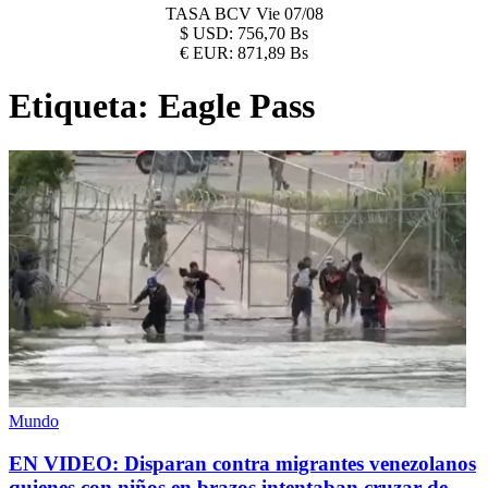
TASA BCV
Vie 07/08
$
USD:
756,70 Bs
€
EUR:
871,89 Bs
Etiqueta:
Eagle Pass
Mundo
EN VIDEO: Disparan contra migrantes venezolanos
quienes con niños en brazos intentaban cruzar de