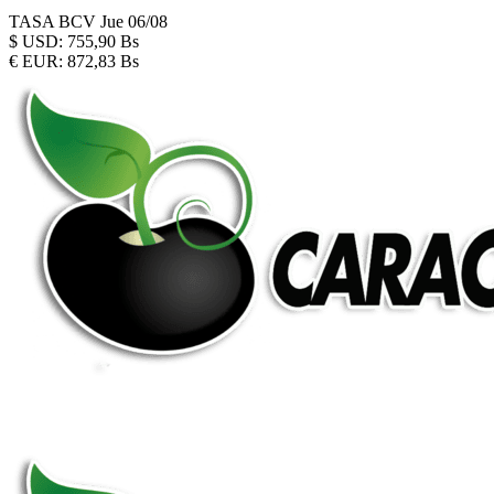
TASA BCV
Jue 06/08
$
USD:
755,90 Bs
€
EUR:
872,83 Bs