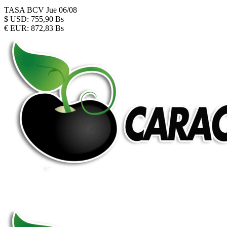
TASA BCV
Jue 06/08
$
USD:
755,90 Bs
€
EUR:
872,83 Bs