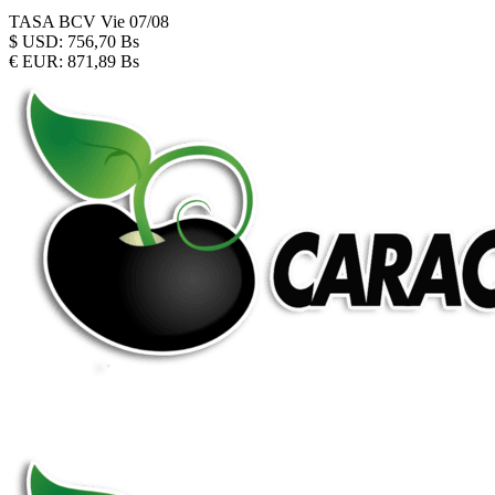
TASA BCV
Vie 07/08
$
USD:
756,70 Bs
€
EUR:
871,89 Bs